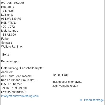
04/1995 - 05/2005
Hubraum:
1747 ccm
Leistung:
96 KW / 130 PS
HSN / TSN:
4001 / 072
Motorkennb.:
183 A1.000
Farbe:
Schwarz
Weitere Fz.- Info:
Benzin
Bemerkungen:
Lieferumfang : Endschalldämpfer
Anbieter:
129,00 EUR
ATT - Auto Teile Tascakir
Karl-Ferdinand-Braun-Str. 6
incl. gesetzlicher MwSt.
D-50170 Kerpen
zzgl. Versandkosten
Tel.:02273 9819590
Fax:02273 9819591
info@att-autoverwertung.com
Produktanfrage