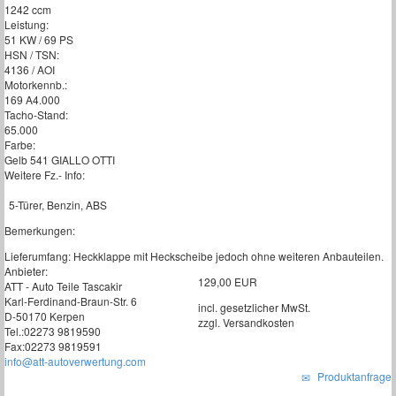
1242 ccm
Leistung:
51 KW / 69 PS
HSN / TSN:
4136 / AOI
Motorkennb.:
169 A4.000
Tacho-Stand:
65.000
Farbe:
Gelb 541 GIALLO OTTI
Weitere Fz.- Info:
5-Türer, Benzin, ABS
Bemerkungen:
Lieferumfang: Heckklappe mit Heckscheibe jedoch ohne weiteren Anbauteilen.
Anbieter:
129,00 EUR
ATT - Auto Teile Tascakir
Karl-Ferdinand-Braun-Str. 6
incl. gesetzlicher MwSt.
D-50170 Kerpen
zzgl. Versandkosten
Tel.:02273 9819590
Fax:02273 9819591
info@att-autoverwertung.com
Produktanfrage