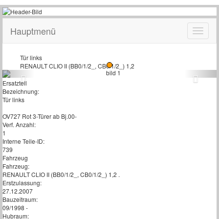
Hauptmenü
Tür links
RENAULT CLIO II (BB0/1/2_, CB0/1/2_) 1,2
Ersatzteil
Bezeichnung:
Tür links
OV727 Rot 3-Türer ab Bj.00-
Verf. Anzahl:
1
Interne Teile-ID:
739
Fahrzeug
Fahrzeug:
RENAULT CLIO II (BB0/1/2_, CB0/1/2_) 1,2 .
Erstzulassung:
27.12.2007
Bauzeitraum:
09/1998 -
Hubraum: