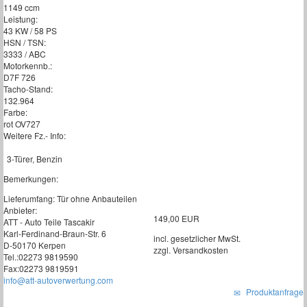
1149 ccm
Leistung:
43 KW / 58 PS
HSN / TSN:
3333 / ABC
Motorkennb.:
D7F 726
Tacho-Stand:
132.964
Farbe:
rot OV727
Weitere Fz.- Info:
3-Türer, Benzin
Bemerkungen:
Lieferumfang: Tür ohne Anbauteilen
Anbieter:
149,00 EUR
ATT - Auto Teile Tascakir
Karl-Ferdinand-Braun-Str. 6
incl. gesetzlicher MwSt.
D-50170 Kerpen
zzgl. Versandkosten
Tel.:02273 9819590
Fax:02273 9819591
info@att-autoverwertung.com
Produktanfrage