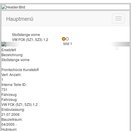
Hauptmenü
Stoßstange vorne
VW FOX (5Z1, 5Z3) 1,2
Ersatzteil
Bezeichnung:
Stoßstange vorne
Frontschürze Kunststoff
Verf. Anzahl:
1
Interne Teile-ID:
731
Fahrzeug
Fahrzeug:
VW FOX (5Z1, 5Z3) 1,2 .
Erstzulassung:
21.07.2006
Bauzeitraum:
04/2005 -
Hubraum: