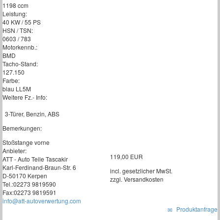
1198 ccm
Leistung:
40 KW / 55 PS
HSN / TSN:
0603 / 783
Motorkennb.:
BMD
Tacho-Stand:
127.150
Farbe:
blau LL5M
Weitere Fz.- Info:
3-Türer, Benzin, ABS
Bemerkungen:
Stoßstange vorne
Anbieter:
119,00 EUR
ATT - Auto Teile Tascakir
Karl-Ferdinand-Braun-Str. 6
incl. gesetzlicher MwSt.
D-50170 Kerpen
zzgl. Versandkosten
Tel.:02273 9819590
Fax:02273 9819591
info@att-autoverwertung.com
Produktanfrage