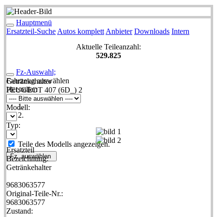
Hauptmenü
Ersatzteil-Suche
Autos komplett
Anbieter
Downloads
Intern
Aktuelle Teileanzahl:
529.825
Fz-Auswahl;
Fahrzeug auswählen
Getränkehalter
Hersteller:
PEUGEOT 407 (6D_) 2
Modell:
Typ:
Teile des Modells angezeigen.
Ersatzteil
Fz. auswählen
Bezeichnung:
Getränkehalter
9683063577
Original-Teile-Nr.:
9683063577
Zustand: