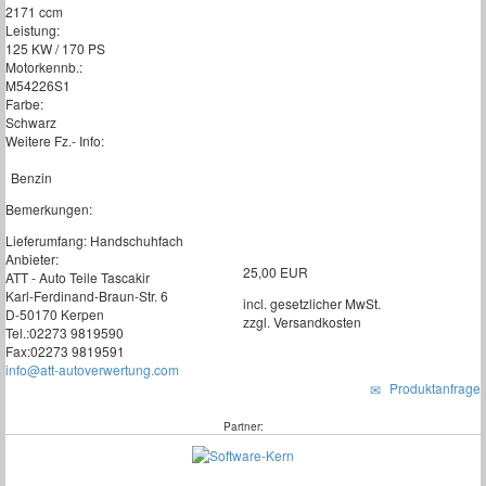
2171 ccm
Leistung:
125 KW / 170 PS
Motorkennb.:
M54226S1
Farbe:
Schwarz
Weitere Fz.- Info:
Benzin
Bemerkungen:
Lieferumfang: Handschuhfach
Anbieter:
25,00 EUR
ATT - Auto Teile Tascakir
Karl-Ferdinand-Braun-Str. 6
incl. gesetzlicher MwSt.
D-50170 Kerpen
zzgl. Versandkosten
Tel.:02273 9819590
Fax:02273 9819591
info@att-autoverwertung.com
Produktanfrage
Partner: