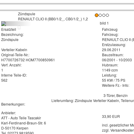
Zündspule
RENAULT CLIO II (BB0/1/2_, CB0/1/2_) 1,2
Ersatzteil
Fahrzeug
Bezeichnung:
Fahrzeug:
Zündspule
RENAULT CLIO II (B
Erstzulassung:
Verteiler Kabeln
29.06.2011
Original-Teile-Nr.:
Bauzeitraum:
H7700726732 HOM7700850961
06/2001 - 10/2003
Verf. Anzahl:
Hubraum:
1
1149 ccm
Interne Teile-ID:
Leistung:
562
55 KW / 75 PS
Weitere Fz.- Info:
3-Türer, Benzin
Lieferumfang: Zündspule Verteiler Kabeln, Tei
Bemerkungen:
Anbieter:
33,90 EUR
ATT - Auto Teile Tascakir
Karl-Ferdinand-Braun-Str. 6
incl. gesetzlicher M
D-50170 Kerpen
zzgl. Versandkoste
Tel.:02273 9819590