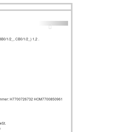
B0/1/2_, CB0/1/2_) 1,2 .
lenummer: H7700726732 HOM7700850961
wSt.
n