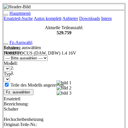
Hauptmenü
Ersatzteil-Suche
Autos komplett
Anbieter
Downloads
Intern
Aktuelle Teileanzahl:
529.759
Fz-Auswahl;
Fahrzeug auswählen
Schalter
Hersteller:
FORD FOCUS (DAW, DBW) 1.4 16V
Modell:
Typ:
Teile des Modells angezeigen.
Fz. auswählen
Ersatzteil
Bezeichnung:
Schalter
Heckscheibenheizung
Original-Teile-Nr.: