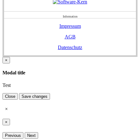
Information
Impressum
AGB
Datenschutz
×
Modal title
Test
Close
Save changes
×
×
Previous
Next