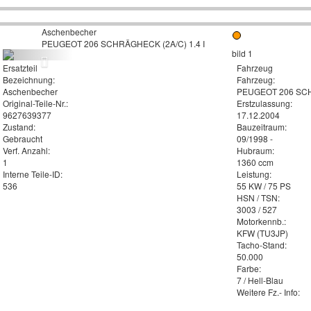
Aschenbecher
PEUGEOT 206 SCHRÄGHECK (2A/C) 1.4 I
Ersatzteil
Fahrzeug
Bezeichnung:
Fahrzeug:
Aschenbecher
PEUGEOT 206 SCHR
Original-Teile-Nr.:
Erstzulassung:
9627639377
17.12.2004
Zustand:
Bauzeitraum:
Gebraucht
09/1998 -
Verf. Anzahl:
Hubraum:
1
1360 ccm
Interne Teile-ID:
Leistung:
536
55 KW / 75 PS
HSN / TSN:
3003 / 527
Motorkennb.:
KFW (TU3JP)
Tacho-Stand:
50.000
Farbe:
7 / Hell-Blau
Weitere Fz.- Info: