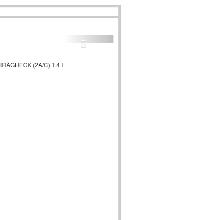
ÄGHECK (2A/C) 1.4 I .