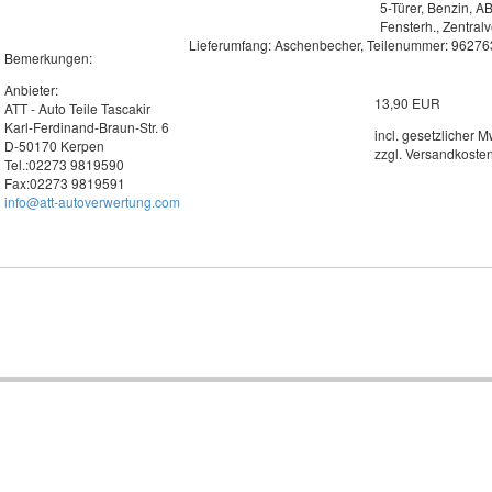
5-Türer, Benzin, A
Fensterh., Zentral
Lieferumfang: Aschenbecher, Teilenummer: 9627
Bemerkungen:
Anbieter:
13,90 EUR
ATT - Auto Teile Tascakir
Karl-Ferdinand-Braun-Str. 6
incl. gesetzlicher M
D-50170 Kerpen
zzgl. Versandkoste
Tel.:02273 9819590
Fax:02273 9819591
info@att-autoverwertung.com