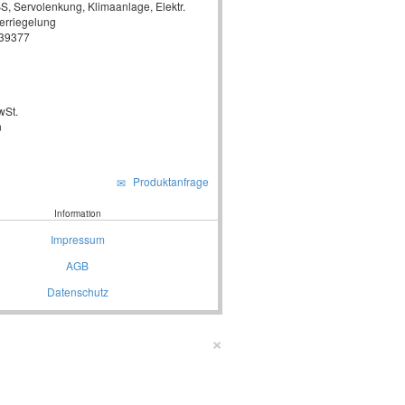
BS, Servolenkung, Klimaanlage, Elektr.
verriegelung
639377
wSt.
n
Produktanfrage
Information
Impressum
AGB
Datenschutz
×