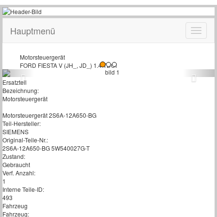
Hauptmenü
Motorsteuergerät
FORD FIESTA V (JH_, JD_) 1.4 TDCI
Ersatzteil
Bezeichnung:
Motorsteuergerät
Motorsteuergerät 2S6A-12A650-BG
Teil-Hersteller:
SIEMENS
Original-Teile-Nr.:
2S6A-12A650-BG 5W540027G-T
Zustand:
Gebraucht
Verf. Anzahl:
1
Interne Teile-ID:
493
Fahrzeug
Fahrzeug: