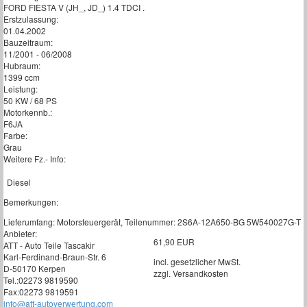
FORD FIESTA V (JH_, JD_) 1.4 TDCI .
Erstzulassung:
01.04.2002
Bauzeitraum:
11/2001 - 06/2008
Hubraum:
1399 ccm
Leistung:
50 KW / 68 PS
Motorkennb.:
F6JA
Farbe:
Grau
Weitere Fz.- Info:
Diesel
Bemerkungen:
Lieferumfang: Motorsteuergerät, Teilenummer: 2S6A-12A650-BG 5W540027G-T
Anbieter:
61,90 EUR
ATT - Auto Teile Tascakir
Karl-Ferdinand-Braun-Str. 6
incl. gesetzlicher MwSt.
D-50170 Kerpen
zzgl. Versandkosten
Tel.:02273 9819590
Fax:02273 9819591
info@att-autoverwertung.com