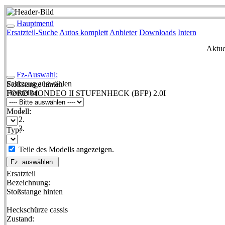
Hauptmenü
Ersatzteil-Suche
Autos komplett
Anbieter
Downloads
Intern
Aktue
Fz-Auswahl;
Fahrzeug auswählen
Stoßstange hinten
Hersteller:
FORD MONDEO II STUFENHECK (BFP) 2.0I
Modell:
Typ:
Teile des Modells angezeigen.
Fz. auswählen
Ersatzteil
Bezeichnung:
Stoßstange hinten
Heckschürze cassis
Zustand: