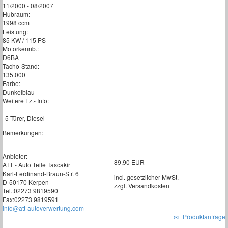
11/2000 - 08/2007
Hubraum:
1998 ccm
Leistung:
85 KW / 115 PS
Motorkennb.:
D6BA
Tacho-Stand:
135.000
Farbe:
Dunkelblau
Weitere Fz.- Info:
5-Türer, Diesel
Bemerkungen:
Anbieter:
89,90 EUR
ATT - Auto Teile Tascakir
Karl-Ferdinand-Braun-Str. 6
incl. gesetzlicher MwSt.
D-50170 Kerpen
zzgl. Versandkosten
Tel.:02273 9819590
Fax:02273 9819591
info@att-autoverwertung.com
Produktanfrage