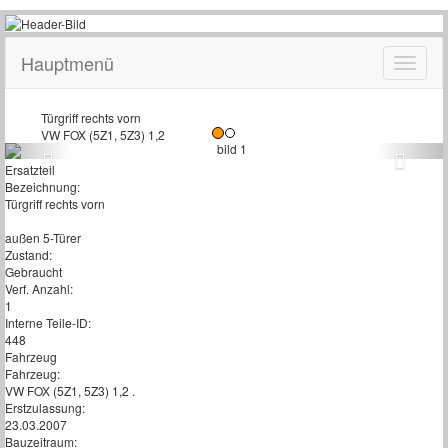
Hauptmenü
Türgriff rechts vorn
VW FOX (5Z1, 5Z3) 1,2
Ersatzteil
Bezeichnung:
Türgriff rechts vorn
außen 5-Türer
Zustand:
Gebraucht
Verf. Anzahl:
1
Interne Teile-ID:
448
Fahrzeug
Fahrzeug:
VW FOX (5Z1, 5Z3) 1,2 .
Erstzulassung:
23.03.2007
Bauzeitraum: