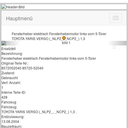
Hauptmenü
Fensterheber elektrisch Fensterhebermotor links vorn 5-Türer
TOYOTA YARIS VERSO (_NLP2_, _NCP2_) 1,3
Ersatzteil
Bezeichnung:
Fensterheber elektrisch Fensterhebermotor links vorn 5-Türer
Original-Teile-Nr.:
8572052040 85720-52040
Zustand:
Gebraucht
Verf. Anzahl:
1
Interne Teile-ID:
428
Fahrzeug
Fahrzeug:
TOYOTA YARIS VERSO (_NLP2_, _NCP2_) 1,3 .
Erstzulassung:
13.08.2004
Bauzeitraum: