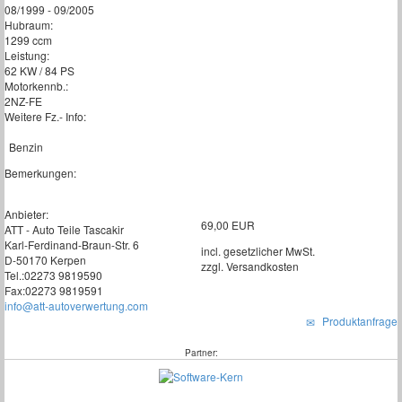
08/1999 - 09/2005
Hubraum:
1299 ccm
Leistung:
62 KW / 84 PS
Motorkennb.:
2NZ-FE
Weitere Fz.- Info:
Benzin
Bemerkungen:
Anbieter:
69,00 EUR
ATT - Auto Teile Tascakir
Karl-Ferdinand-Braun-Str. 6
incl. gesetzlicher MwSt.
D-50170 Kerpen
zzgl. Versandkosten
Tel.:02273 9819590
Fax:02273 9819591
info@att-autoverwertung.com
Produktanfrage
Partner: