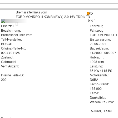
Bremssattel links vorn
FORD MONDEO III KOMBI (BWY) 2.0 16V TDDI / TD
Ersatzteil
Fahrzeug
Bezeichnung:
Fahrzeug:
Bremssattel links vorn
FORD MONDEO III K
Teil-Hersteller:
Erstzulassung:
BOSCH
23.05.2001
Original-Teile-Nr.:
Bauzeitraum:
0204Y01125
11/2000 - 08/2007
Zustand:
Hubraum:
Gebraucht
1998 ccm
Verf. Anzahl:
Leistung:
1
85 KW / 115 PS
Interne Teile-ID:
Motorkennb.:
209
D6BA
Tacho-Stand:
135.000
Farbe:
Dunkelblau
Weitere Fz.- Info:
5-Türer, Diesel