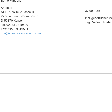
Bemerkungen:
Anbieter:
37,90 EUR
ATT - Auto Teile Tascakir
Karl-Ferdinand-Braun-Str. 6
incl. gesetzlicher M
D-50170 Kerpen
zzgl. Versandkoste
Tel.:02273 9819590
Fax:02273 9819591
info@att-autoverwertung.com