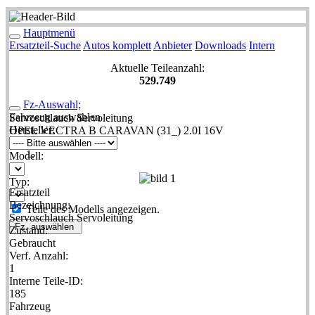
Hauptmenü
Ersatzteil-Suche
Autos komplett
Anbieter
Downloads
Intern
Aktuelle Teileanzahl:
529.749
Fz-Auswahl;
Fahrzeug auswählen
Servoschlauch Servoleitung
Hersteller:
OPEL VECTRA B CARAVAN (31_) 2.0I 16V
Modell:
Typ:
Ersatzteil
Bezeichnung:
Teile des Modells angezeigen.
Servoschlauch Servoleitung
Fz. auswählen
Zustand:
Gebraucht
Verf. Anzahl:
1
Interne Teile-ID:
185
Fahrzeug