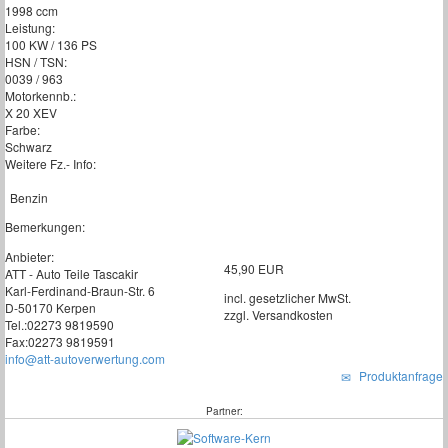
1998 ccm
Leistung:
100 KW / 136 PS
HSN / TSN:
0039 / 963
Motorkennb.:
X 20 XEV
Farbe:
Schwarz
Weitere Fz.- Info:
Benzin
Bemerkungen:
Anbieter:
45,90 EUR
ATT - Auto Teile Tascakir
Karl-Ferdinand-Braun-Str. 6
incl. gesetzlicher MwSt.
D-50170 Kerpen
zzgl. Versandkosten
Tel.:02273 9819590
Fax:02273 9819591
info@att-autoverwertung.com
Produktanfrage
Partner: