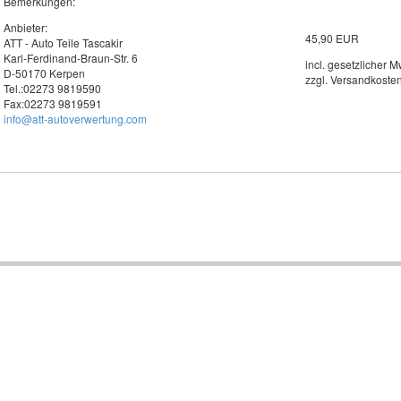
Bemerkungen:
Anbieter:
45,90 EUR
ATT - Auto Teile Tascakir
Karl-Ferdinand-Braun-Str. 6
incl. gesetzlicher M
D-50170 Kerpen
zzgl. Versandkoste
Tel.:02273 9819590
Fax:02273 9819591
info@att-autoverwertung.com