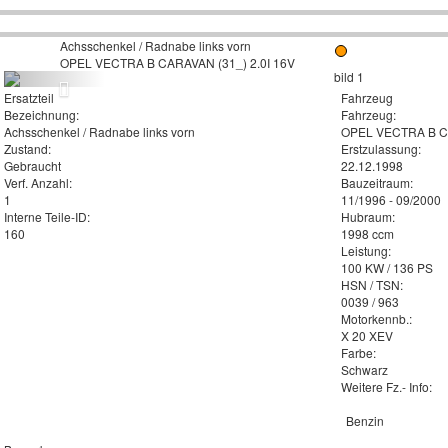
Achsschenkel / Radnabe links vorn
OPEL VECTRA B CARAVAN (31_) 2.0I 16V
Ersatzteil
Fahrzeug
Bezeichnung:
Fahrzeug:
Achsschenkel / Radnabe links vorn
OPEL VECTRA B CA
Zustand:
Erstzulassung:
Gebraucht
22.12.1998
Verf. Anzahl:
Bauzeitraum:
1
11/1996 - 09/2000
Interne Teile-ID:
Hubraum:
160
1998 ccm
Leistung:
100 KW / 136 PS
HSN / TSN:
0039 / 963
Motorkennb.:
X 20 XEV
Farbe:
Schwarz
Weitere Fz.- Info:
Benzin