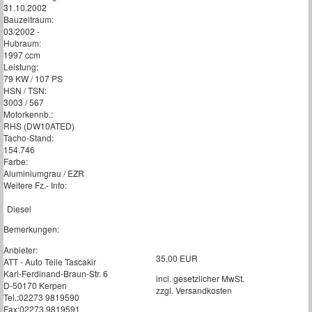
31.10.2002
Bauzeitraum:
03/2002 -
Hubraum:
1997 ccm
Leistung:
79 KW / 107 PS
HSN / TSN:
3003 / 567
Motorkennb.:
RHS (DW10ATED)
Tacho-Stand:
154.746
Farbe:
Aluminiumgrau / EZR
Weitere Fz.- Info:
Diesel
Bemerkungen:
Anbieter:
35,00 EUR
ATT - Auto Teile Tascakir
Karl-Ferdinand-Braun-Str. 6
incl. gesetzlicher MwSt.
D-50170 Kerpen
zzgl. Versandkosten
Tel.:02273 9819590
Fax:02273 9819591