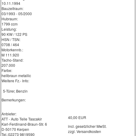
10.11.1994
Bauzeitraum:
03/1993 - 05/2000
Hubraum:
1799 ccm
Leistung:
90 KW / 122 PS
HSN / TSN:
0708 / 464
Motorkennb.:
M 111.920
Tacho-Stand:
207.000
Farbe:
hellbraun metallic
Weitere Fz.- Info:
5-Türer, Benzin
Bemerkungen:
Anbieter:
40,00 EUR
ATT - Auto Teile Tascakir
Karl-Ferdinand-Braun-Str. 6
incl. gesetzlicher MwSt.
D-50170 Kerpen
zzgl. Versandkosten
Tel.:02273 9819590