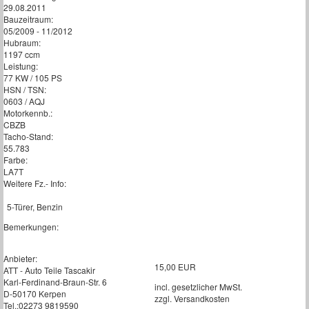
29.08.2011
Bauzeitraum:
05/2009 - 11/2012
Hubraum:
1197 ccm
Leistung:
77 KW / 105 PS
HSN / TSN:
0603 / AQJ
Motorkennb.:
CBZB
Tacho-Stand:
55.783
Farbe:
LA7T
Weitere Fz.- Info:
5-Türer, Benzin
Bemerkungen:
Anbieter:
15,00 EUR
ATT - Auto Teile Tascakir
Karl-Ferdinand-Braun-Str. 6
incl. gesetzlicher MwSt.
D-50170 Kerpen
zzgl. Versandkosten
Tel.:02273 9819590