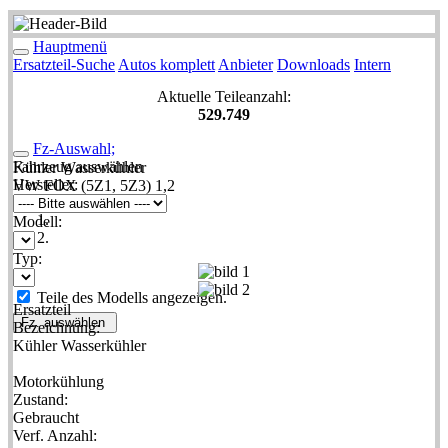
Hauptmenü
Ersatzteil-Suche
Autos komplett
Anbieter
Downloads
Intern
Aktuelle Teileanzahl:
529.749
Fz-Auswahl;
Fahrzeug auswählen
Kühler Wasserkühler
Hersteller:
VW FOX (5Z1, 5Z3) 1,2
Modell:
Typ:
Teile des Modells angezeigen.
Ersatzteil
Fz. auswählen
Bezeichnung:
Kühler Wasserkühler
Motorkühlung
Zustand:
Gebraucht
Verf. Anzahl: