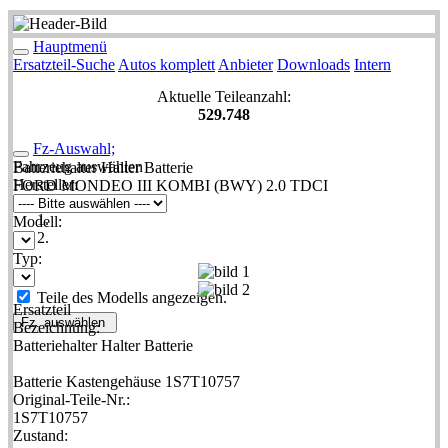
Hauptmenü
Ersatzteil-Suche
Autos komplett
Anbieter
Downloads
Intern
Aktuelle Teileanzahl:
529.748
Fz-Auswahl;
Fahrzeug auswählen
Batteriehalter Halter Batterie
Hersteller:
FORD MONDEO III KOMBI (BWY) 2.0 TDCI
Modell:
Typ:
Teile des Modells angezeigen.
Ersatzteil
Fz. auswählen
Bezeichnung:
Batteriehalter Halter Batterie
Batterie Kastengehäuse 1S7T10757
Original-Teile-Nr.:
1S7T10757
Zustand: