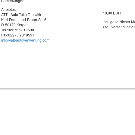
Bemerkungen:
Anbieter:
10,00 EUR
ATT - Auto Teile Tascakir
Karl-Ferdinand-Braun-Str. 6
incl. gesetzlicher M
D-50170 Kerpen
zzgl. Versandkoste
Tel.:02273 9819590
Fax:02273 9819591
info@att-autoverwertung.com