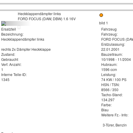
Heckklappendämpfer links
FORD FOCUS (DAW, DBW) 1.6 16V
Ersatzteil
Fahrzeug
Bezeichnung:
Fahrzeug:
Heckklappendämpfer links
FORD FOCUS (DAW,
Erstzulassung:
rechts 2x Dämpfer Heckklappe
22.01.2001
Zustand:
Bauzeitraum:
Gebraucht
10/1998 - 11/2004
Verf. Anzahl:
Hubraum:
1
1596 ccm
Interne Teile-ID:
Leistung:
1345
74 KW / 100 PS
HSN / TSN:
8566 / 350
Tacho-Stand:
134.297
Farbe:
Blau
Weitere Fz.- Info:
3-Türer, Benzin