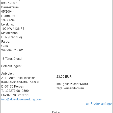
09.07.2007
Bauzeitraum:
05/2004 -
Hubraum:
1997 ccm
Leistung:
100 KW / 136 PS
Motorkennb.:
RFN (EW10J4)
Farbe:
Grau
Weitere Fz.- Info:
5-Türer, Diesel
Bemerkungen:
Anbieter:
23,00 EUR
ATT - Auto Teile Tascakir
Karl-Ferdinand-Braun-Str. 6
incl. gesetzlicher MwSt.
D-50170 Kerpen
zzgl. Versandkosten
Tel.:02273 9819590
Fax:02273 9819591
info@att-autoverwertung.com
Produktanfrage
Partner: