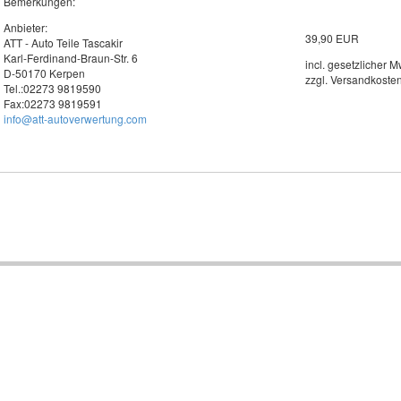
Bemerkungen:
Anbieter:
39,90 EUR
ATT - Auto Teile Tascakir
Karl-Ferdinand-Braun-Str. 6
incl. gesetzlicher M
D-50170 Kerpen
zzgl. Versandkoste
Tel.:02273 9819590
Fax:02273 9819591
info@att-autoverwertung.com