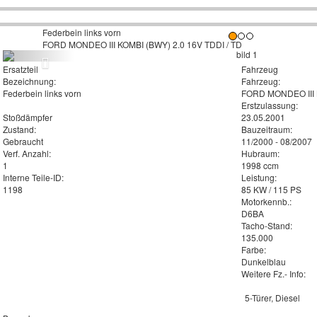
Federbein links vorn
FORD MONDEO III KOMBI (BWY) 2.0 16V TDDI / TD
Ersatzteil
Fahrzeug
Bezeichnung:
Fahrzeug:
Federbein links vorn
FORD MONDEO III K
Erstzulassung:
Stoßdämpfer
23.05.2001
Zustand:
Bauzeitraum:
Gebraucht
11/2000 - 08/2007
Verf. Anzahl:
Hubraum:
1
1998 ccm
Interne Teile-ID:
Leistung:
1198
85 KW / 115 PS
Motorkennb.:
D6BA
Tacho-Stand:
135.000
Farbe:
Dunkelblau
Weitere Fz.- Info:
5-Türer, Diesel