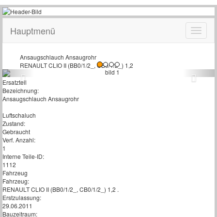
Hauptmenü
Ansaugschlauch Ansaugrohr
RENAULT CLIO II (BB0/1/2_, CB0/1/2_) 1,2
Ersatzteil
Bezeichnung:
Ansaugschlauch Ansaugrohr
Luftschaluch
Zustand:
Gebraucht
Verf. Anzahl:
1
Interne Teile-ID:
1112
Fahrzeug
Fahrzeug:
RENAULT CLIO II (BB0/1/2_, CB0/1/2_) 1,2 .
Erstzulassung:
29.06.2011
Bauzeitraum: