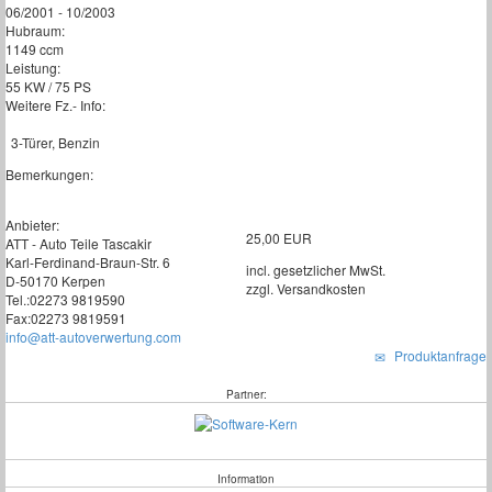
06/2001 - 10/2003
Hubraum:
1149 ccm
Leistung:
55 KW / 75 PS
Weitere Fz.- Info:
3-Türer, Benzin
Bemerkungen:
Anbieter:
25,00 EUR
ATT - Auto Teile Tascakir
Karl-Ferdinand-Braun-Str. 6
incl. gesetzlicher MwSt.
D-50170 Kerpen
zzgl. Versandkosten
Tel.:02273 9819590
Fax:02273 9819591
info@att-autoverwertung.com
Produktanfrage
Partner:
Information