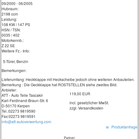
09/2000 - 06/2005
Hubraum:
2198 ccm
Leistung:
108 KW / 147 PS
HSN / TSN:
0035 / 402
Motorkennb.:
Z 22 SE
Weitere Fz.- Info:
5-Türer, Benzin
Bemerkungen:
Lieferumfang: Heckklappe mit Heckscheibe jedoch ohne weiteren Anbauteilen.
Bemerkung : Die Geckklappe hat ROSTSTELLEN siehe zweites Bild.
Anbieter:
119,00 EUR
ATT - Auto Teile Tascakir
Karl-Ferdinand-Braun-Str. 6
incl. gesetzlicher MwSt.
D-50170 Kerpen
zzgl. Versandkosten
Tel.:02273 9819590
Fax:02273 9819591
info@att-autoverwertung.com
Produktanfrage
Partner: