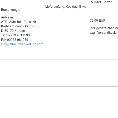
5-Türer, Benzin
Lieferumfang: Kotflügel links
Bemerkungen:
Anbieter:
79,00 EUR
ATT - Auto Teile Tascakir
Karl-Ferdinand-Braun-Str. 6
incl. gesetzlicher M
D-50170 Kerpen
zzgl. Versandkoste
Tel.:02273 9819590
Fax:02273 9819591
info@att-autoverwertung.com