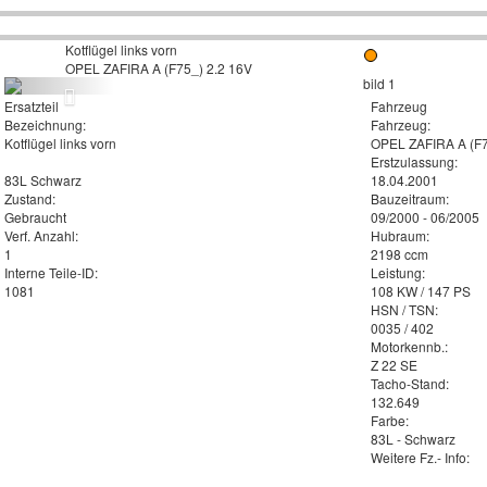
Kotflügel links vorn
OPEL ZAFIRA A (F75_) 2.2 16V
Ersatzteil
Fahrzeug
Bezeichnung:
Fahrzeug:
Kotflügel links vorn
OPEL ZAFIRA A (F7
Erstzulassung:
83L Schwarz
18.04.2001
Zustand:
Bauzeitraum:
Gebraucht
09/2000 - 06/2005
Verf. Anzahl:
Hubraum:
1
2198 ccm
Interne Teile-ID:
Leistung:
1081
108 KW / 147 PS
HSN / TSN:
0035 / 402
Motorkennb.:
Z 22 SE
Tacho-Stand:
132.649
Farbe:
83L - Schwarz
Weitere Fz.- Info: