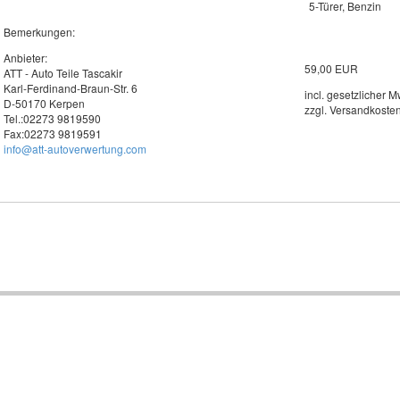
5-Türer, Benzin
Bemerkungen:
Anbieter:
59,00 EUR
ATT - Auto Teile Tascakir
Karl-Ferdinand-Braun-Str. 6
incl. gesetzlicher M
D-50170 Kerpen
zzgl. Versandkoste
Tel.:02273 9819590
Fax:02273 9819591
info@att-autoverwertung.com