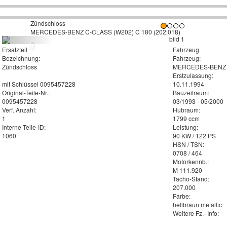
Zündschloss
MERCEDES-BENZ C-CLASS (W202) C 180 (202.018)
Ersatzteil
Fahrzeug
Bezeichnung:
Fahrzeug:
Zündschloss
MERCEDES-BENZ C-
Erstzulassung:
mit Schlüssel 0095457228
10.11.1994
Original-Teile-Nr.:
Bauzeitraum:
0095457228
03/1993 - 05/2000
Verf. Anzahl:
Hubraum:
1
1799 ccm
Interne Teile-ID:
Leistung:
1060
90 KW / 122 PS
HSN / TSN:
0708 / 464
Motorkennb.:
M 111.920
Tacho-Stand:
207.000
Farbe:
hellbraun metallic
Weitere Fz.- Info: