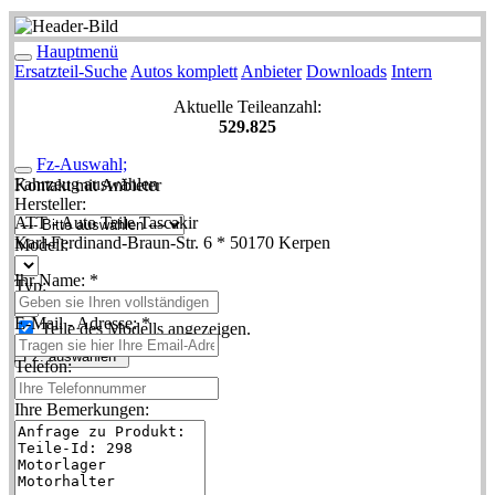
Hauptmenü
Ersatzteil-Suche
Autos komplett
Anbieter
Downloads
Intern
Aktuelle Teileanzahl:
529.825
Fz-Auswahl;
Fahrzeug auswählen
Kontakt mit Anbieter
Hersteller:
ATT - Auto Teile Tascakir
Karl-Ferdinand-Braun-Str. 6 * 50170 Kerpen
Modell:
Ihr Name: *
Typ:
E-Mail - Adresse: *
Teile des Modells angezeigen.
Fz. auswählen
Telefon:
Ihre Bemerkungen: